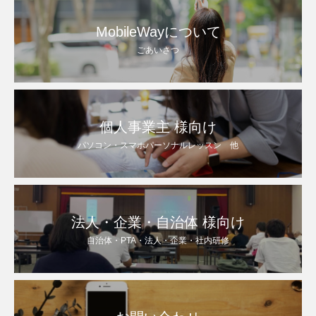
MobileWayについて
ごあいさつ
個人事業主 様向け
パソコン・スマホパーソナルレッスン 他
法人・企業・自治体 様向け
自治体・PTA・法人・企業・社内研修