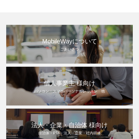
MobileWayについて
ごあいさつ
個人事業主 様向け
パソコン・スマホパーソナルレッスン 他
法人・企業・自治体 様向け
自治体・PTA・法人・企業・社内研修