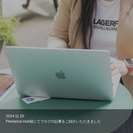
2024.11.20
2025.03.26
2024.04.3
2024.03.22
2023.03.4
Fleelance Hub様にてブログの記事をご紹介いただきました
インスタグラムやフェイスブックなどで、「オンラインインフルエンサープ
ウェブデザイン技能検定３級 実技 学科（筆記） 共に一発合格しました
DELL ITエキスパートプログラムに認定されました
だいぶページが落ち着いてきました
ログラムのアンバサダーに立候補している」というメッセージが届いた時の
正しい対応と対処方法