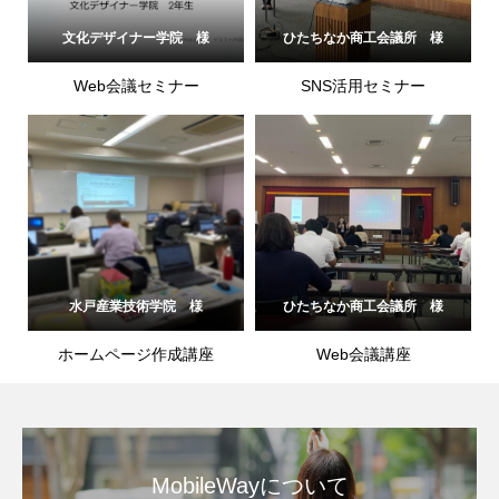
文化デザイナー学院 様
ひたちなか商工会議所 様
Web会議セミナー
SNS活用セミナー
水戸産業技術学院 様
ひたちなか商工会議所 様
ホームページ作成講座
Web会議講座
MobileWayについて