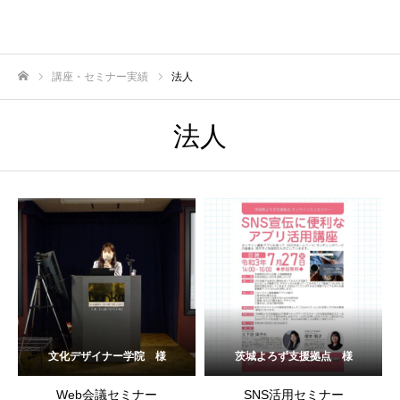
講座・セミナー実績
法人
ホーム
法人
文化デザイナー学院 様
茨城よろず支援拠点 様
Web会議セミナー
SNS活用セミナー